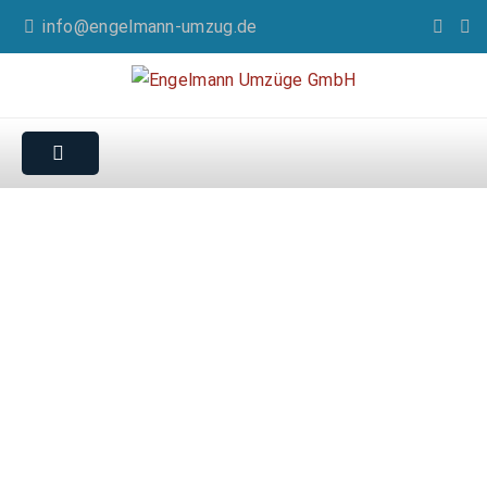
info@engelmann-umzug.de
Umzug Berlin-
Friedrichshain
Von Profis perfekt für Sie durchgeführt!!
✓ professionelle Umzugsplanung
✓ Umzüge jeglicher Art und Größe
✓ kostenlose Vor-Ort-Besichtigung