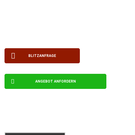
Größenordnung – deutschland- und europaweit!
✓ Professionelle Umzugsplanung
✓ Umzüge jeglicher Art und Größe
✓ Kostenlose virtuelle Besichtigung
✓ Unverbindlicher Kostenvoranschlag
BLITZANFRAGE
ANGEBOT ANFORDERN
Wenn Sie unseren Volumenrechner ausfüllen,
erhalten Sie 100,00 € Rabatt auf den
Angebotspreis.