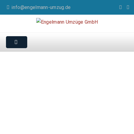
info@engelmann-umzug.de
Umzug von Berlin nach
Österreich
Von Profis perfekt für Sie durchgeführt!!
✓ professionelle Umzugsplanung
✓ Umzüge jeglicher Art und Größe
✓ kostenlose Vor-Ort-Besichtigung