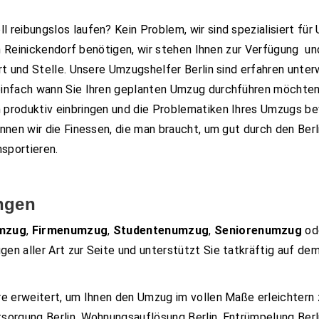
l reibungslos laufen? Kein Problem, wir sind spezialisiert für U
lin Reinickendorf benötigen, wir stehen Ihnen zur Verfügung 
rt und Stelle. Unsere Umzugshelfer Berlin sind erfahren unter
einfach wann Sie Ihren geplanten Umzug durchführen möchten.
roduktiv einbringen und die Problematiken Ihres Umzugs bewe
nnen wir die Finessen, die man braucht, um gut durch den Ber
sportieren.
ungen
umzug
,
Firmenumzug
,
Studentenumzug
,
Seniorenumzug
od
n aller Art zur Seite und unterstützt Sie tatkräftig auf dem
re erweitert, um Ihnen den Umzug im vollen Maße erleichtern
orgung Berlin, Wohnungsauflösung Berlin, Entrümpelung Berlin