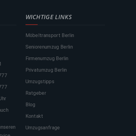
WICHTIGE LINKS
Möbeltransport Berlin
Seniorenumzug Berlin
Firmenumzug Berlin
1
Privatumzug Berlin
777
Umzugstipps
777
Ratgeber
Uhr
Blog
auch
Kontakt
unseren
Umzugsanfrage
rvice