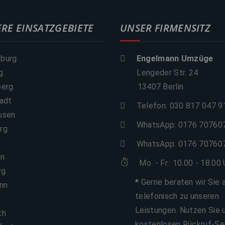
ERE EINSATZGEBIETE
UNSER FIRMENSITZ
burg
Engelmann Umzüge
g
Lengeder Str. 24
berg
13407 Berlin
tadt
Telefon: 030 817 047 9
usen
WhatsApp:
0176 70760
rg
WhatsApp:
0176 70760
en
Mo. - Fr.: 10.00 - 18.00 
rg
*
Gerne beraten wir Sie 
onn
telefonisch zu unseren
Leistungen. Nutzen Sie 
th
kostenlosen Rückruf-Se