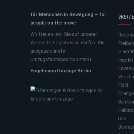
für Menschen in Bewegung – for
WEIT
people on the move
Wir freuen uns, Sie auf unserer
Regens
Webseite begrüßen zu dürfen. Als
Freibur
ausgezeichnete
Heidel
Umzugsfachspedition steht
Ingols
Leverk
Engelmann Umzüge Berlin
Würzbu
Fürth
Erlang
Bambe
Heilbr
Ulm
Bayreu