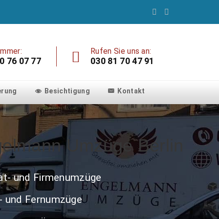
ummer:
Rufen Sie uns an:
0 76 07 77
030 81 70 47 91
erung
Besichtigung
Kontakt
elmann Umzüge Berlin
at- und Firmenumzüge
 und Fernumzüge