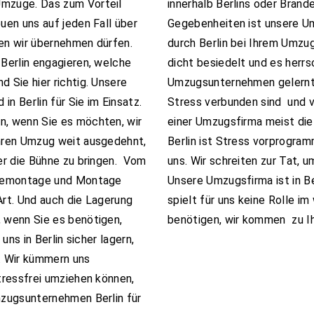
mzüge. Das zum Vorteil
innerhalb Berlins oder Brand
reuen uns auf jeden Fall über
Gegebenheiten ist unsere Um
den wir übernehmen dürfen.
durch Berlin bei Ihrem Umzug
Berlin engagieren, welche
dicht besiedelt und es herrs
 Sie hier richtig. Unsere
Umzugsunternehmen gelernt 
in Berlin für Sie im Einsatz.
Stress verbunden sind und vi
, wenn Sie es möchten, wir
einer Umzugsfirma meist die
hren Umzug weit ausgedehnt,
Berlin ist Stress vorprogram
er die Bühne zu bringen. Vom
uns. Wir schreiten zur Tat, 
 Demontage und Montage
Unsere Umzugsfirma ist in B
Art. Und auch die Lagerung
spielt für uns keine Rolle i
 wenn Sie es benötigen,
benötigen, wir kommen zu Ih
uns in Berlin sicher lagern,
. Wir kümmern uns
tressfrei umziehen können,
zugsunternehmen Berlin für