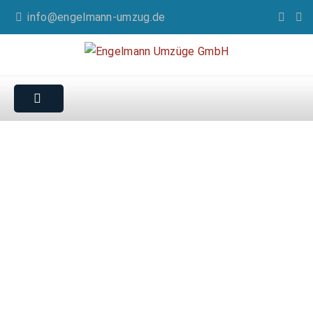
info@engelmann-umzug.de
Umzugsunternehmen
für Remscheid
Wir bieten Umzüge und Transporte jeglicher Art und
Größenordnung – deutschland- und europaweit!
✓ Professionelle Umzugsplanung
✓ Umzüge jeglicher Art und Größe